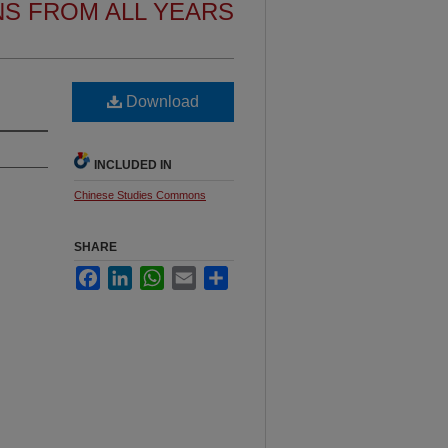
NS FROM ALL YEARS
Download
INCLUDED IN
Chinese Studies Commons
SHARE
Facebook
LinkedIn
WhatsApp
Email
Share