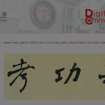
>
>
>
>
>
>
Home
FAC_UNITS
ARTS_FAC
CHI
CHI_DISS_COLLECTION
CHI_DISS
29