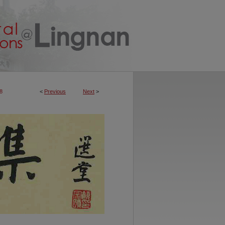
8
<
Previous
Next
>