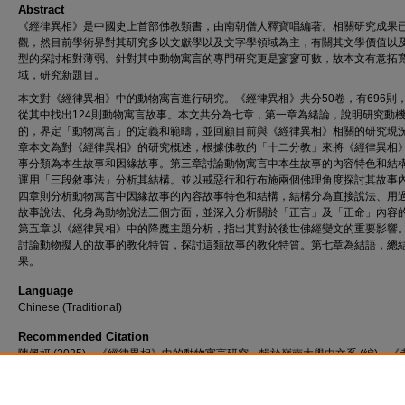
Abstract
《經律異相》是中國史上首部佛教類書，由南朝僧人釋寶唱編著。相關研究成果
觀，然目前學術界對其研究多以文獻學以及文字學領域為主，有關其文學價值以
型的探討相對薄弱。針對其中動物寓言的專門研究更是寥寥可數，故本文有意拓
域，研究新題目。
本文對《經律異相》中的動物寓言進行研究。《經律異相》共分50卷，有696則
從其中找出124則動物寓言故事。本文共分為七章，第一章為緒論，說明研究動
的，界定「動物寓言」的定義和範疇，並回顧目前與《經律異相》相關的研究現
章本文為對《經律異相》的研究概述，根據佛教的「十二分教」來將《經律異相
事分類為本生故事和因緣故事。第三章討論動物寓言中本生故事的內容特色和結
運用「三段敘事法」分析其結構。並以戒惡行和行布施兩個佛理角度探討其故事
四章則分析動物寓言中因緣故事的內容故事特色和結構，結構分為直接說法、用
故事說法、化身為動物說法三個方面，並深入分析關於「正言」及「正命」內容
第五章以《經律異相》中的降魔主題分析，指出其對於後世佛經變文的重要影響
討論動物擬人的故事的教化特質，探討這類故事的教化特質。第七章為結語，總
果。
Language
Chinese (Traditional)
Recommended Citation
陳佩妍 (2025)。《經律異相》中的動物寓言研究。輯於嶺南大學中文系 (編)，《
2024-2025 : 畢業論文選粹》。香港 : 嶺南大學中文系。