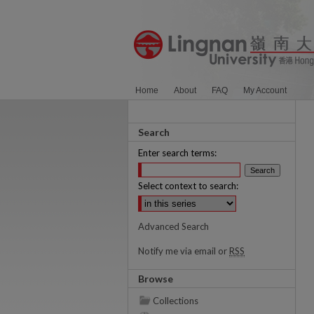
Home
About
FAQ
My Account
Search
Enter search terms:
Select context to search:
Advanced Search
Notify me via email or
RSS
Browse
Collections