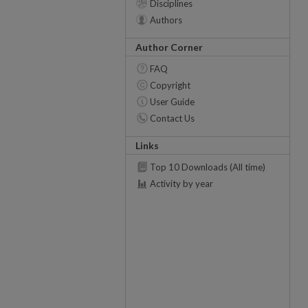
Disciplines
Authors
Author Corner
FAQ
Copyright
User Guide
Contact Us
Links
Top 10 Downloads (All time)
Activity by year