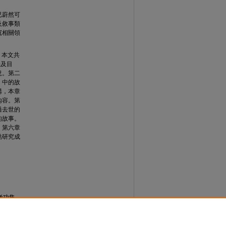
已蔚然可
及敘事類
寬相關領
，本文共
機及目
況。第二
》中的故
構，本章
內容。第
過去世的
的故事。
。第六章
結研究成
考功集