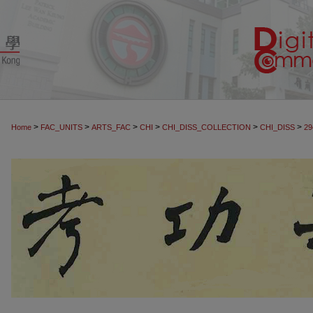
>
>
>
>
>
>
Home
FAC_UNITS
ARTS_FAC
CHI
CHI_DISS_COLLECTION
CHI_DISS
29