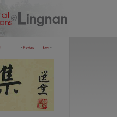
4
<
Previous
Next
>