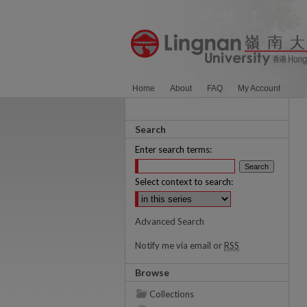
Home
About
FAQ
My Account
Search
Enter search terms:
Select context to search:
Advanced Search
Notify me via email or
RSS
Browse
Collections