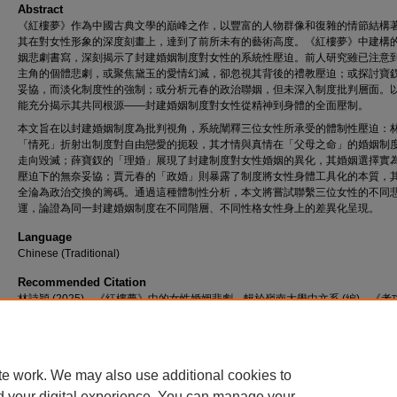
Abstract
《紅樓夢》作為中國古典文學的巔峰之作，以豐富的人物群像和復雜的情節結構
其在對女性形象的深度刻畫上，達到了前所未有的藝術高度。《紅樓夢》中建構
姻悲劇書寫，深刻揭示了封建婚姻制度對女性的系統性壓迫。前人研究雖已注意
主角的個體悲劇，或聚焦黛玉的愛情幻滅，卻忽視其背後的禮教壓迫；或探討寶
妥協，而淡化制度性的強制；或分析元春的政治聯姻，但未深入制度批判層面。
能充分揭示其共同根源——封建婚姻制度對女性從精神到身體的全面壓制。
本文旨在以封建婚姻制度為批判視角，系統闡釋三位女性所承受的體制性壓迫：
「情死」折射出制度對自由戀愛的扼殺，其才情與真情在「父母之命」的婚姻制
走向毀滅；薛寶釵的「理婚」展現了封建制度對女性婚姻的異化，其婚姻選擇實
壓迫下的無奈妥協；賈元春的「政婚」則暴露了制度將女性身體工具化的本質，
全淪為政治交換的籌碼。通過這種體制性分析，本文將嘗試聯繫三位女性的不同
運，論證為同一封建婚姻制度在不同階層、不同性格女性身上的差異化呈現。
Language
Chinese (Traditional)
Recommended Citation
林詩穎 (2025)。《紅樓夢》中的女性婚姻悲劇。輯於嶺南大學中文系 (編)，《考
2024-2025 : 畢業論文選粹》。香港 : 嶺南大學中文系。
te work. We may also use additional cookies to
d your digital experience. You can manage your