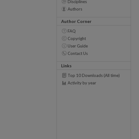
Disciplines
Authors
Author Corner
FAQ
Copyright
User Guide
Contact Us
Links
Top 10 Downloads (All time)
Activity by year