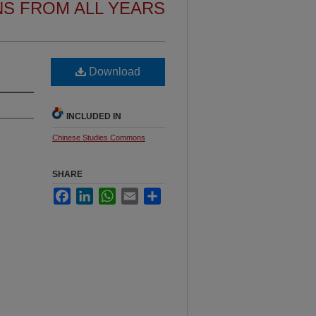
NS FROM ALL YEARS
Download
INCLUDED IN
Chinese Studies Commons
SHARE
Facebook
LinkedIn
WhatsApp
Email
Share