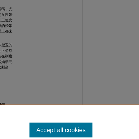
著稱，尤
的女性婚
到三位女
釵的婚姻
以上都未
林黛玉的
度下必然
為在制度
其婚姻完
悲劇命
功集
Accept all cookies