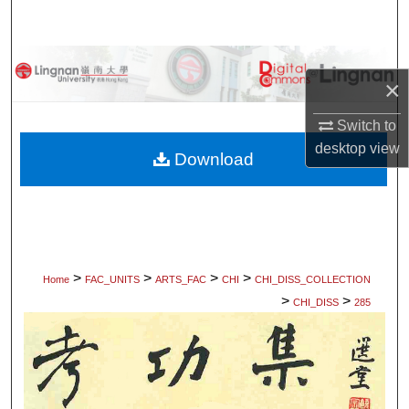
Search
Browse Collections
×
My Account
Switch to
desktop
view
About
Download
Digital Commons Network™
>
>
>
>
Home
FAC_UNITS
ARTS_FAC
CHI
CHI_DISS_COLLECTION
>
>
CHI_DISS
285