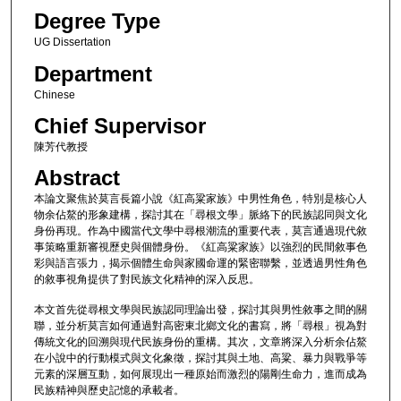
Degree Type
UG Dissertation
Department
Chinese
Chief Supervisor
陳芳代教授
Abstract
本論文聚焦於莫言長篇小說《紅高粱家族》中男性角色，特別是核心人
物余佔鰲的形象建構，探討其在「尋根文學」脈絡下的民族認同與文化
身份再現。作為中國當代文學中尋根潮流的重要代表，莫言通過現代敘
事策略重新審視歷史與個體身份。《紅高粱家族》以強烈的民間敘事色
彩與語言張力，揭示個體生命與家國命運的緊密聯繫，並透過男性角色
的敘事視角提供了對民族文化精神的深入反思。
本文首先從尋根文學與民族認同理論出發，探討其與男性敘事之間的關
聯，並分析莫言如何通過對高密東北鄉文化的書寫，將「尋根」視為對
傳統文化的回溯與現代民族身份的重構。其次，文章將深入分析余佔鰲
在小說中的行動模式與文化象徵，探討其與土地、高粱、暴力與戰爭等
元素的深層互動，如何展現出一種原始而激烈的陽剛生命力，進而成為
民族精神與歷史記憶的承載者。