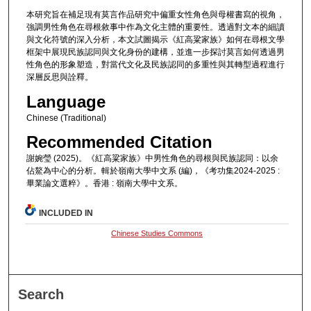
本研究旨在補足現有莫言作品研究中偏重女性角色與母權書寫的視角，
強調男性角色在尋根敘事中作為文化主體的重要性。透過對文本的細讀
與文化符號的深入分析，本文試圖揭示《紅高粱家族》如何在尋根文學
框架中展現民族認同與文化身份的建構，並進一步探討莫言如何透過男
性角色的形象塑造，對當代文化及民族認同的多重性與其轉型過程進行
深層反思與詮釋。
Language
Chinese (Traditional)
Recommended Citation
謝婉瑩 (2025)。《紅高粱家族》中男性角色的尋根與民族認同：以余
佔鰲為中心的分析。輯於嶺南大學中文系 (編)，《考功集2024-2025 :
畢業論文選粹》。香港 : 嶺南大學中文系。
INCLUDED IN
Chinese Studies Commons
Search