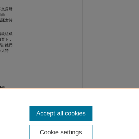
辛文房所
可尚
宮廷女詩
階級組成
教育下，
探討她們
三大特
功集
Accept all cookies
Cookie settings