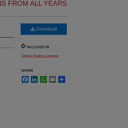
NS FROM ALL YEARS
Download
INCLUDED IN
Chinese Studies Commons
SHARE
Facebook
LinkedIn
WhatsApp
Email
Share