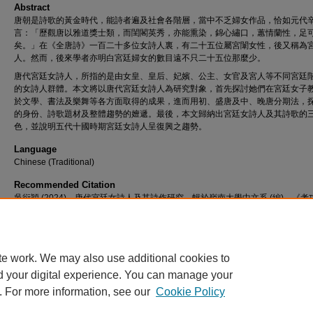
Abstract
唐朝是詩歌的黃金時代，能詩者遍及社會各階層，當中不乏婦女作品，恰如元代
言：「歷觀唐以雅道獎士類，而閨閣英秀，亦能熏染，錦心繡口，蕙情蘭性，足
矣。」在《全唐詩》一百二十多位女詩人裏，有二十五位屬宮闈女性，後又稱為
人。然而，後來學者亦明白宮廷婦女的數目遠不只二十五位那麼少。
唐代宮廷女詩人，所指的是由女皇、皇后、妃嬪、公主、女官及宮人等不同宮廷
的女詩人群體。本文將以唐代宮廷女詩人為研究對象，首先探討她們在宮廷女子
於文學、書法及樂舞等各方面取得的成果，進而用初、盛唐及中、晚唐分期法，
的身份、詩歌題材及整體趨勢的嬗遞。最後，本文歸納出宮廷女詩人及其詩歌的
色，並說明五代十國時期宮廷女詩人呈復興之趨勢。
Language
Chinese (Traditional)
Recommended Citation
吳衍穎 (2024)。唐代宮廷女詩人及其詩作研究。輯於嶺南大學中文系 (編)，《考
2023-2024 : 畢業論文選粹》。香港 : 嶺南大學中文系。
te work. We may also use additional cookies to
d your digital experience. You can manage your
. For more information, see our
Cookie Policy
Home
|
About
|
FAQ
|
My Account
|
Accessibility Statement