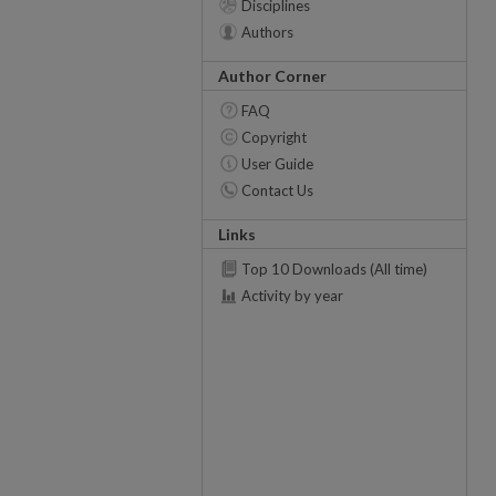
Disciplines
Authors
Author Corner
FAQ
Copyright
User Guide
Contact Us
Links
Top 10 Downloads (All time)
Activity by year