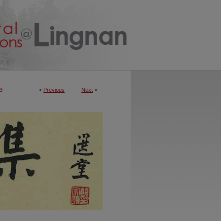
3
<
Previous
Next
>