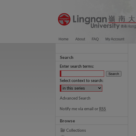
Home
About
FAQ
My Account
Search
Enter search terms:
Select context to search:
Advanced Search
Notify me via email or
RSS
Browse
Collections