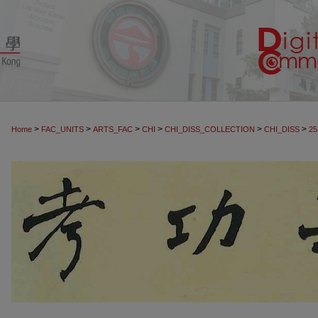
>
>
>
>
>
>
Home
FAC_UNITS
ARTS_FAC
CHI
CHI_DISS_COLLECTION
CHI_DISS
25