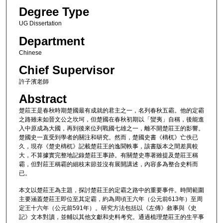
Degree Type
UG Dissertation
Department
Chinese
Chief Supervisor
許子濱老師
Abstract
楚莊王是春秋時期楚國最有成就的君主之一，名列春秋五霸。他的定霸
之路雖未如晉文公之坎坷，但楚國在春秋初期以「蠻夷」自稱，後能進
入中原成為大國，再到後來位列戰國七雄之一，離不開楚莊王的影響。
楚國史一直受到學者的關注和研究。然而，楚國史書《檮杌》亡佚已
久，現存《楚史檮杌》記載楚莊王的逸聞軼事，該書版本之間差異較
大，不算據實完整地記錄楚莊王事跡。有關楚史專著雖提及楚莊王稱
霸，但對莊王稱霸的細枝末節並沒有展開講述，內容多為整合史料而
已。
本文以楚莊王為主題，探討楚莊王的定霸之路中的重要事件。時間範圍
主要涵蓋楚莊王即位至其定霸，約為周頃王六年（公元前613年）至周
定王十六年（公元前591年）。研究方法包括以《左傳》敘事與《史
記》文本對讀，並輔以其他文獻和史料考究。通過梳理楚莊王的生平事