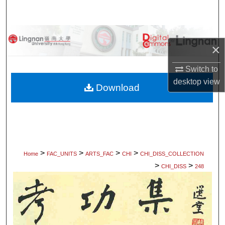
Search
Browse Collections
×
My Account
Switch to
desktop
view
About
Download
Digital Commons Network™
>
>
>
>
Home
FAC_UNITS
ARTS_FAC
CHI
CHI_DISS_COLLECTION
>
>
CHI_DISS
248