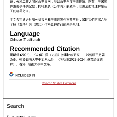
跡，分析二書之間的敘事異同，並以敘事角度平議復陳、圍鄭、平宋三
件重要事件的記敘，同時兼及《公羊傳》的敘事，以更全面地理解楚莊
王的稱霸之道。
本文希望透過對讀分析異同和平議這三件重要事件，幫助我們更深入地
了解《左傳》與《史記》作為史傳作品的敘事規則。
Language
Chinese (Traditional)
Recommended Citation
周昕燁 (2024)。《左傳》與《史記》敘事比較研究——以楚莊王定霸
為例。輯於嶺南大學中文系 (編)，《考功集2023-2024 : 畢業論文選
粹》。香港 : 嶺南大學中文系。
INCLUDED IN
Chinese Studies Commons
Search
Enter search terms: